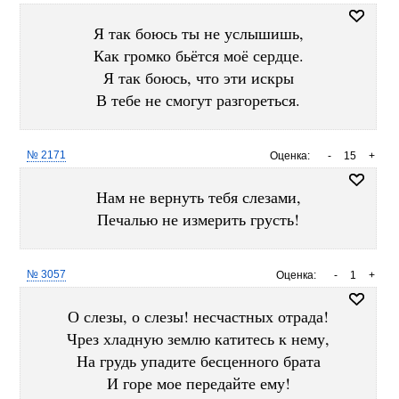
Я так боюсь ты не услышишь,
Как громко бьётся моё сердце.
Я так боюсь, что эти искры
В тебе не смогут разгореться.
№ 2171
Оценка:
-
15
+
Нам не вернуть тебя слезами,
Печалью не измерить грусть!
№ 3057
Оценка:
-
1
+
О слезы, о слезы! несчастных отрада!
Чрез хладную землю катитесь к нему,
На грудь упадите бесценного брата
И горе мое передайте ему!