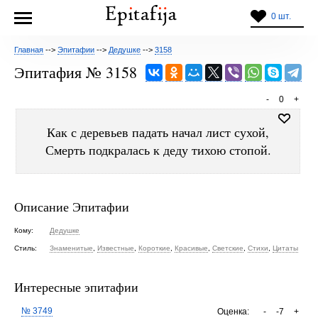
0 шт.
Главная
-->
Эпитафии
-->
Дедушке
-->
3158
Эпитафия № 3158
-
0
+
Как с деревьев падать начал лист сухой,
Смерть подкралась к деду тихою стопой.
Описание Эпитафии
Кому:
Дедушке
Стиль:
Знаменитые
,
Известные
,
Короткие
,
Красивые
,
Светские
,
Стихи
,
Цитаты
Интересные эпитафии
№ 3749
Оценка:
-
-7
+