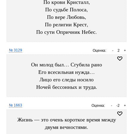
По крови Кристалл,
По судьбе Полоса,
По вере Любовь,
По религии Крест,
По сути Опричник Небес.
№ 3129
Оценка:
-
2
+
Он молод был… Сгубила рано
Его всесильная нужда…
Лицо его следы носило
Ночей бессонных и труда.
№ 1663
Оценка:
-
-2
+
Жизнь — это очень короткое время между
двумя вечностями.