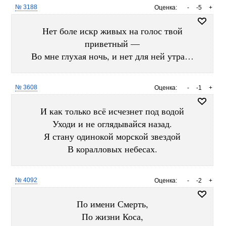
№ 3188
Оценка:
-
-5
+
Нет боле искр живых на голос твой
приветный —
Во мне глухая ночь, и нет для ней утра…
№ 3608
Оценка:
-
-1
+
И как только всё исчезнет под водой
Уходи и не оглядывайся назад.
Я стану одинокой морской звездой
В коралловых небесах.
№ 4092
Оценка:
-
-2
+
По имени Смерть,
По жизни Коса,