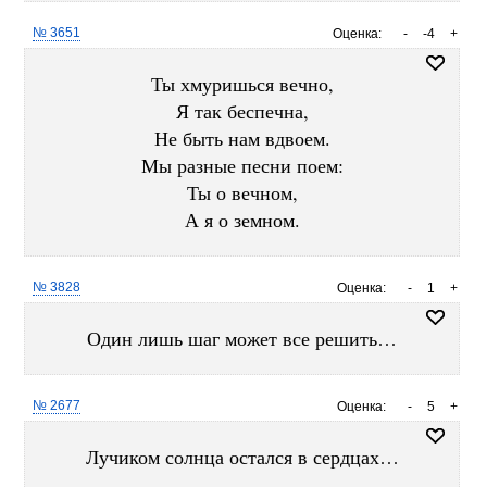
№ 3651
Оценка:
-
-4
+
Ты хмуришься вечно,
Я так беспечна,
Не быть нам вдвоем.
Мы разные песни поем:
Ты о вечном,
А я о земном.
№ 3828
Оценка:
-
1
+
Один лишь шаг может все решить…
№ 2677
Оценка:
-
5
+
Лучиком солнца остался в сердцах…