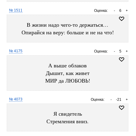
№ 1511
Оценка:
-
6
+
В жизни надо чего-то держаться…
Опирайся на веру: больше и не на что!
№ 4175
Оценка:
-
5
+
А выше облаков
Дышит, как живет
МИР да ЛЮБОВЬ!
№ 4073
Оценка:
-
-21
+
Я свидетель
Стремления вниз.