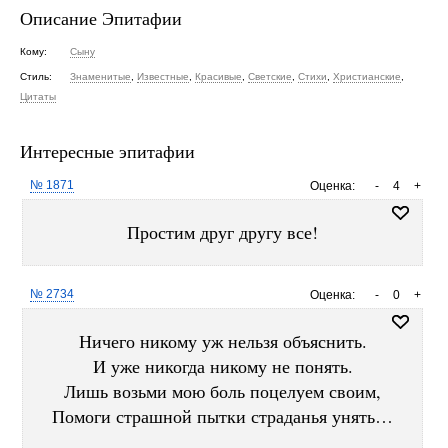
Описание Эпитафии
Кому:
Сыну
Стиль:
Знаменитые
,
Известные
,
Красивые
,
Светские
,
Стихи
,
Христианские
,
Цитаты
Интересные эпитафии
№ 1871
Оценка:
-
4
+
Простим друг другу все!
№ 2734
Оценка:
-
0
+
Ничего никому уж нельзя объяснить.
И уже никогда никому не понять.
Лишь возьми мою боль поцелуем своим,
Помоги страшной пытки страданья унять…