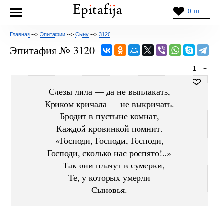
0 шт.
Главная
-->
Эпитафии
-->
Сыну
-->
3120
Эпитафия № 3120
-
-1
+
Слезы лила — да не выплакать,
Криком кричала — не выкричать.
Бродит в пустыне комнат,
Каждой кровинкой помнит.
«Господи, Господи, Господи,
Господи, сколько нас роспято!..»
—Так они плачут в сумерки,
Те, у которых умерли
Сыновья.