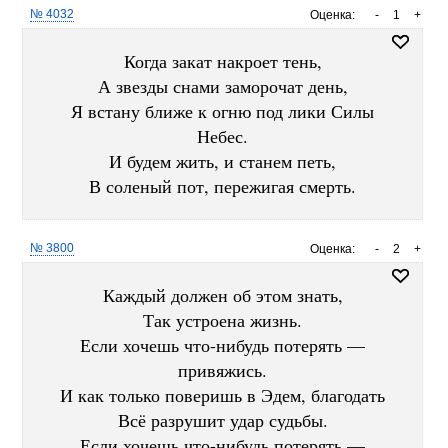
№ 4032
Оценка:
-
1
+
Когда закат накроет тень,
А звезды снами заморочат день,
Я встану ближе к огню под лики Силы
Небес.
И будем жить, и станем петь,
В соленый пот, пережигая смерть.
№ 3800
Оценка:
-
2
+
Каждый должен об этом знать,
Так устроена жизнь.
Если хочешь что-нибудь потерять —
привяжись.
И как только поверишь в Эдем, благодать
Всё разрушит удар судьбы.
Если хочешь что-нибудь потерять —