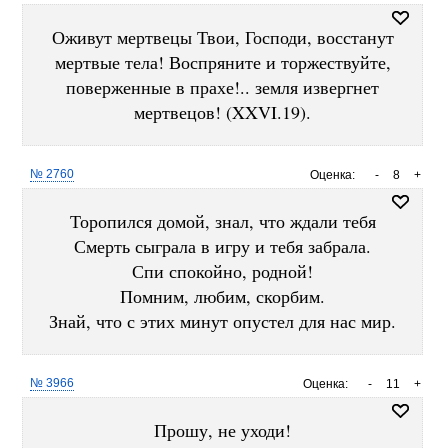
Оживут мертвецы Твои, Господи, восстанут
мертвые тела! Воспряните и торжествуйте,
поверженные в прахе!.. земля извергнет
мертвецов! (XXVI.19).
№ 2760
Оценка:
-
8
+
Торопился домой, знал, что ждали тебя
Смерть сыграла в игру и тебя забрала.
Спи спокойно, родной!
Помним, любим, скорбим.
Знай, что с этих минут опустел для нас мир.
№ 3966
Оценка:
-
11
+
Прошу, не уходи!