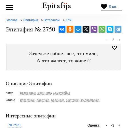
0 шт.
Главная
-->
Эпитафии
-->
Ветеранам
-->
2750
Эпитафия № 2750
-
2
+
Зачем же гибнет все, что мило,
А что жалеет, то живет?
Описание Эпитафии
Кому:
Ветеранам
,
Военному
,
Самоубийце
Стиль:
Известные
,
Короткие
,
Красивые
,
Светские
,
Философские
Интересные эпитафии
№ 2521
Оценка:
-
-3
+