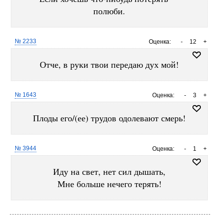
полюби.
№ 2233
Оценка:
-
12
+
Отче, в руки твои передаю дух мой!
№ 1643
Оценка:
-
3
+
Плоды его/(ее) трудов одолевают смерь!
№ 3944
Оценка:
-
1
+
Иду на свет, нет сил дышать,
Мне больше нечего терять!