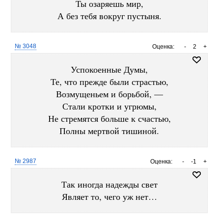
Ты озаряешь мир,
А без тебя вокруг пустыня.
№ 3048
Оценка:
-
2
+
Успокоенные Думы,
Те, что прежде были страстью,
Возмущеньем и борьбой, —
Стали кротки и угрюмы,
Не стремятся больше к счастью,
Полны мертвой тишиной.
№ 2987
Оценка:
-
-1
+
Так иногда надежды свет
Являет то, чего уж нет…