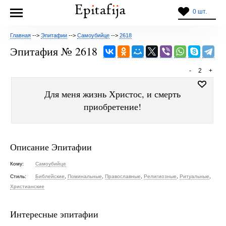
0 шт.
Главная
-->
Эпитафии
-->
Самоубийце
-->
2618
Эпитафия № 2618
-
2
+
Для меня жизнь Христос, и смерть
приобретение!
Описание Эпитафии
Кому:
Самоубийце
Стиль:
Библейские
,
Поминальные
,
Православные
,
Религиозные
,
Ритуальные
,
Христианские
Интересные эпитафии