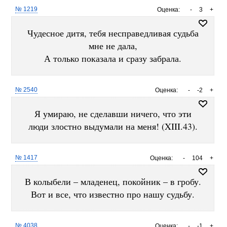
№ 1219
Оценка:
-
3
+
Чудесное дитя, тебя несправедливая судьба
мне не дала,
А только показала и сразу забрала.
№ 2540
Оценка:
-
-2
+
Я умираю, не сделавши ничего, что эти
люди злостно выдумали на меня! (XIII.43).
№ 1417
Оценка:
-
104
+
В колыбели – младенец, покойник – в гробу.
Вот и все, что известно про нашу судьбу.
№ 4038
Оценка:
-
-1
+