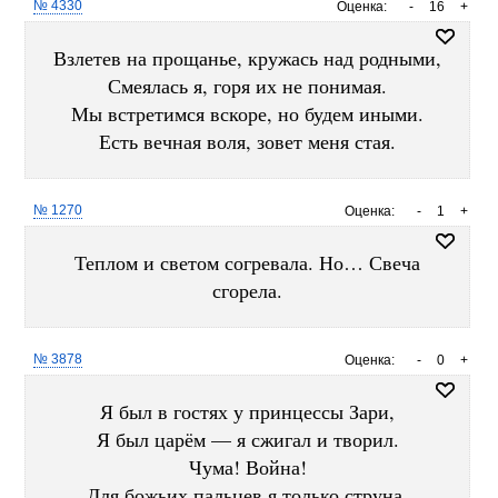
№ 4330
Оценка:
-
16
+
Взлетев на прощанье, кружась над родными,
Смеялась я, горя их не понимая.
Мы встретимся вскоре, но будем иными.
Есть вечная воля, зовет меня стая.
№ 1270
Оценка:
-
1
+
Теплом и светом согревала. Но… Свеча
сгорела.
№ 3878
Оценка:
-
0
+
Я был в гостях у принцессы Зари,
Я был царём — я сжигал и творил.
Чума! Война!
Для божьих пальцев я только струна.