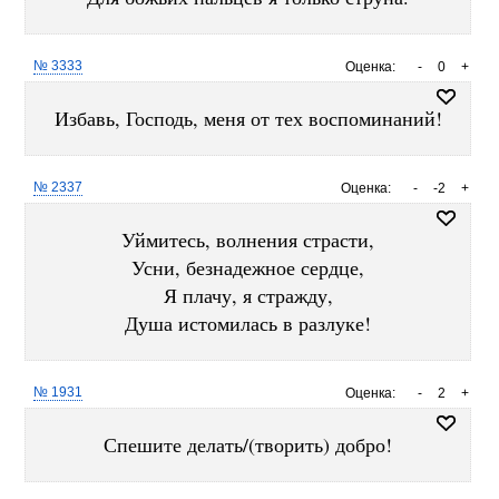
№ 3333
Оценка:
-
0
+
Избавь, Господь, меня от тех воспоминаний!
№ 2337
Оценка:
-
-2
+
Уймитесь, волнения страсти,
Усни, безнадежное сердце,
Я плачу, я стражду,
Душа истомилась в разлуке!
№ 1931
Оценка:
-
2
+
Спешите делать/(творить) добро!