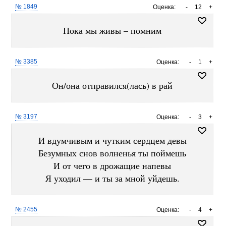
№ 1849
Оценка:
-
12
+
Пока мы живы – помним
№ 3385
Оценка:
-
1
+
Он/она отправился(лась) в рай
№ 3197
Оценка:
-
3
+
И вдумчивым и чутким сердцем девы
Безумных снов волненья ты поймешь
И от чего в дрожащие напевы
Я уходил — и ты за мной уйдешь.
№ 2455
Оценка:
-
4
+