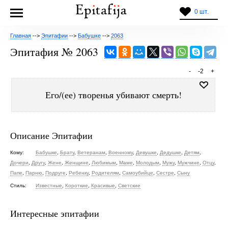
0 шт.
Главная
-->
Эпитафии
-->
Бабушке
-->
2063
Эпитафия № 2063
-
-2
+
Его/(ее) творенья убивают смерть!
Описание Эпитафии
Кому:
Бабушке
,
Брату
,
Ветеранам
,
Военному
,
Девушке
,
Дедушке
,
Детям
,
Дочери
,
Другу
,
Жене
,
Женщине
,
Любимым
,
Маме
,
Молодым
,
Мужу
,
Мужчине
,
Отцу
,
Папе
,
Парню
,
Подруге
,
Ребенку
,
Родителям
,
Самоубийце
,
Сестре
,
Сыну
Стиль:
Известные
,
Короткие
,
Красивые
,
Светские
Интересные эпитафии