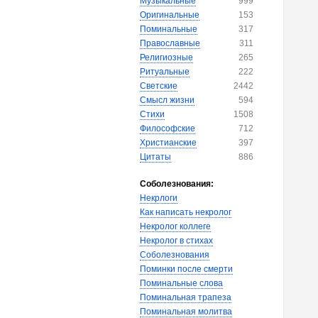
Музыкальные
999
Оригинальные
153
Поминальные
317
Православные
311
Религиозные
265
Ритуальные
222
Светские
2442
Смысл жизни
594
Стихи
1508
Философские
712
Христианские
397
Цитаты
886
Соболезнования:
Некрлоги
Как написать некролог
Некролог коллеге
Некролог в стихах
Соболезнования
Поминки после смерти
Поминальные слова
Поминальная трапеза
Поминальная молитва