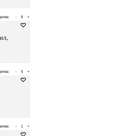
енка:
-
6
+
ил,
енка:
-
5
+
енка:
-
1
+