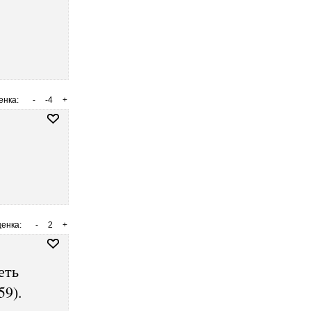
енка:
-
-4
+
енка:
-
2
+
еть
59).