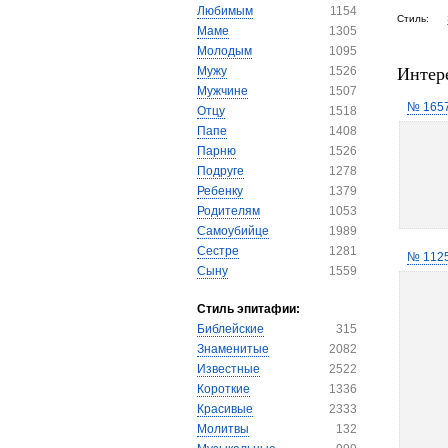
Любимым
1154
Стиль:
Маме
1305
Молодым
1095
Интер
Мужу
1526
Мужчине
1507
№ 165
Отцу
1518
Папе
1408
Парню
1526
Подруге
1278
Ребенку
1379
Родителям
1053
Самоубийце
1989
Сестре
1281
№ 112
Сыну
1559
Стиль эпитафии:
Библейские
315
Знаменитые
2082
Известные
2522
Короткие
1336
Красивые
2333
Молитвы
132