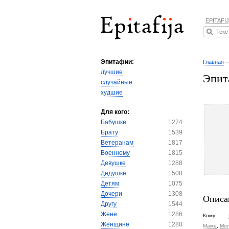
EPITAFIJ
Эпитафии:
Главная
-
лучшие
Эпит
случайные
худшие
Для кого:
Бабушке
1274
Брату
1539
Ветеранам
1817
Военному
1815
Девушке
1288
Дедушке
1508
Детям
1075
Дочери
1308
Описа
Другу
1544
Жене
1286
Кому:
Женщине
1280
Маме
,
Мо