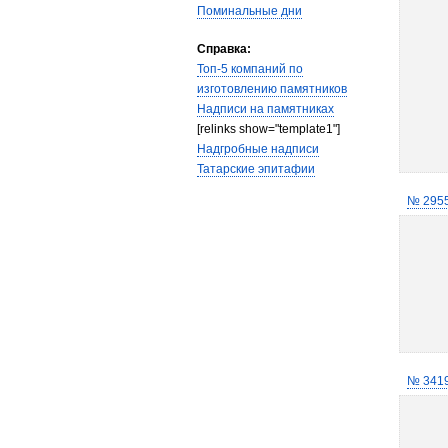
Поминальные дни
Справка:
Топ-5 компаний по
изготовлению памятников
Надписи на памятниках
[relinks show="template1"]
Надгробные надписи
Татарские эпитафии
№ 295
№ 341