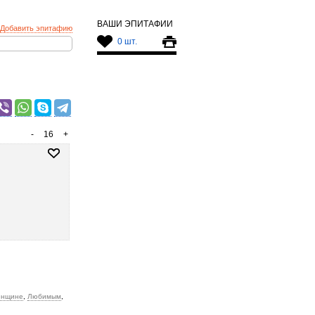
ВАШИ ЭПИТАФИИ
Добавить эпитафию
0 шт.
-
16
+
нщине
,
Любимым
,