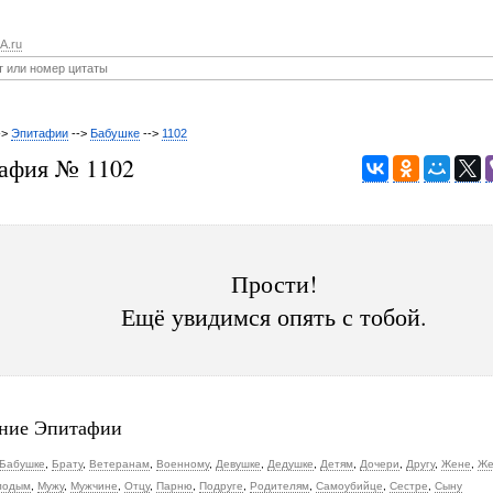
A.ru
->
Эпитафии
-->
Бабушке
-->
1102
афия № 1102
Прости!
Ещё увидимся опять с тобой.
ние Эпитафии
Бабушке
,
Брату
,
Ветеранам
,
Военному
,
Девушке
,
Дедушке
,
Детям
,
Дочери
,
Другу
,
Жене
,
Же
лодым
,
Мужу
,
Мужчине
,
Отцу
,
Парню
,
Подруге
,
Родителям
,
Самоубийце
,
Сестре
,
Сыну