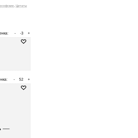
ософские
,
Цитаты
енка:
-
-3
+
нка:
-
52
+
ь —