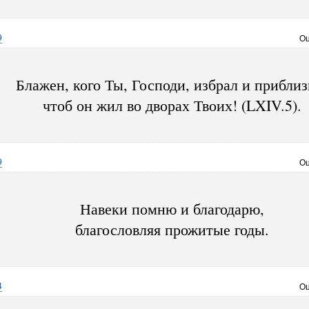
9
Оц
Блажен, кого Ты, Господи, избрал и приблиз
чтоб он жил во дворах Твоих! (LXIV.5).
9
Оц
Навеки помню и благодарю,
благословляя прожитые годы.
4
Оц