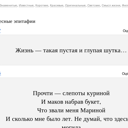
Знаменитые
,
Известные
,
Короткие
,
Красивые
,
Оригинальные
,
Светские
,
Смысл жизни
,
Фил
есные эпитафии
7
Оц
Жизнь — такая пустая и глупая шутка…
5
Оце
Прочти — слепоты куриной
И маков набрав букет,
Что звали меня Мариной
И сколько мне было лет. Не думай, что здес
могила