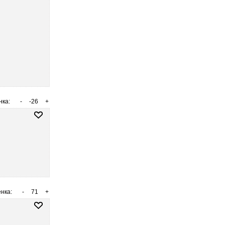
нка:
-
-26
+
нка:
-
71
+