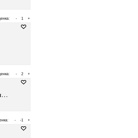
енка:
-
1
+
енка:
-
2
+
зя…
енка:
-
-1
+