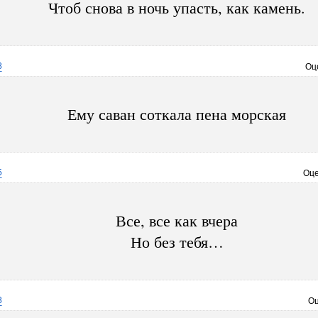
Чтоб снова в ночь упасть, как камень.
8
Оц
Ему саван соткала пена морская
5
Оце
Все, все как вчера
Но без тебя…
8
Оц