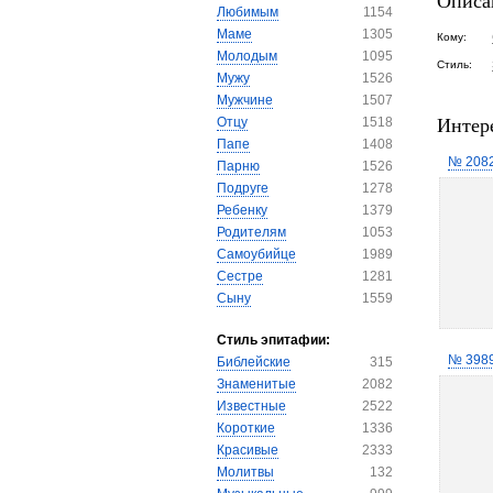
Описа
Любимым
1154
Маме
1305
Кому:
Молодым
1095
Стиль:
Мужу
1526
Мужчине
1507
Интер
Отцу
1518
Папе
1408
№ 208
Парню
1526
Подруге
1278
Ребенку
1379
Родителям
1053
Самоубийце
1989
Сестре
1281
Сыну
1559
Стиль эпитафии:
№ 398
Библейские
315
Знаменитые
2082
Известные
2522
Короткие
1336
Красивые
2333
Молитвы
132