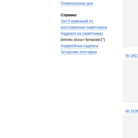
Поминальные дни
Справка:
Топ-5 компаний по
изготовлению памятников
Надписи на памятниках
[relinks show="template1"]
Надгробные надписи
Татарские эпитафии
№ 180
№ 310