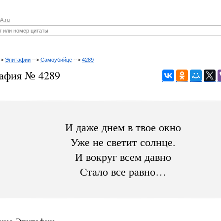
A.ru
->
Эпитафии
-->
Самоубийце
-->
4289
афия № 4289
И даже днем в твое окно
Уже не светит солнце.
И вокруг всем давно
Стало все равно…