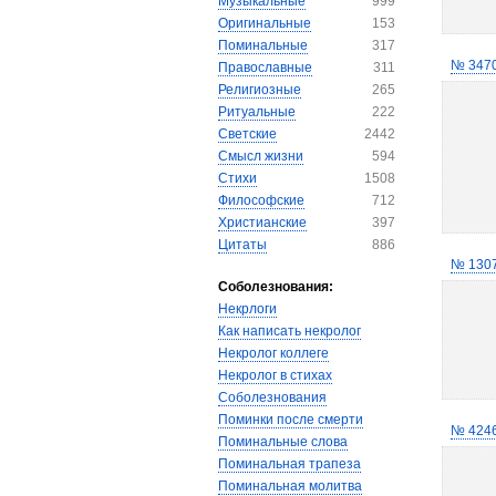
Музыкальные
999
Оригинальные
153
Поминальные
317
№ 347
Православные
311
Религиозные
265
Ритуальные
222
Светские
2442
Смысл жизни
594
Стихи
1508
Философские
712
Христианские
397
Цитаты
886
№ 130
Соболезнования:
Некрлоги
Как написать некролог
Некролог коллеге
Некролог в стихах
Соболезнования
Поминки после смерти
№ 424
Поминальные слова
Поминальная трапеза
Поминальная молитва