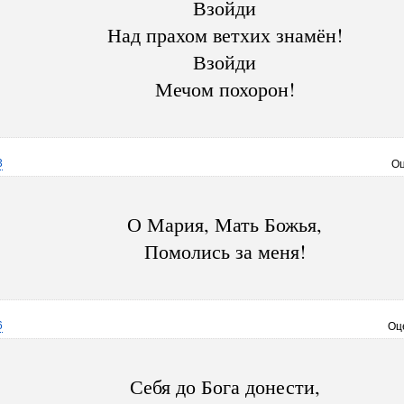
Взойди
Над прахом ветхих знамён!
Взойди
Мечом похорон!
3
Оц
О Мария, Мать Божья,
Помолись за меня!
6
Оц
Себя до Бога донести,