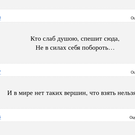
0
Оц
Кто слаб душою, спешит сюда,
Не в силах себя побороть…
7
Оц
И в мире нет таких вершин, что взять нель
6
Оц