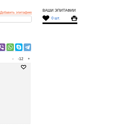
ВАШИ ЭПИТАФИИ
Добавить эпитафию
0 шт.
-
-12
+