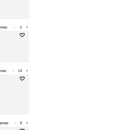
енка:
-
-1
+
нка:
-
14
+
енка:
-
6
+