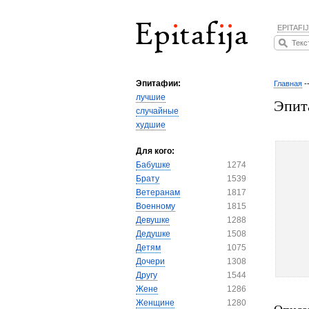
EPITAFIJ
Эпитафии:
Главная
-
лучшие
Эпит
случайные
худшие
Для кого:
Бабушке
1274
Брату
1539
Ветеранам
1817
Военному
1815
Девушке
1288
Дедушке
1508
Детям
1075
Дочери
1308
Другу
1544
Жене
1286
Женщине
1280