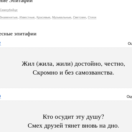
ние Эпитафии
Самоубийце
Знаменитые
,
Известные
,
Красивые
,
Музыкальные
,
Светские
,
Стихи
есные эпитафии
2
Оц
Жил (жила, жили) достойно, честно,
Скромно и без самозванства.
9
Оц
Кто осудит эту душу?
Смех друзей тянет вновь на дно.